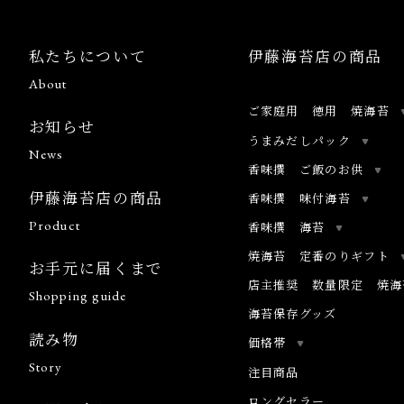
私たちについて
伊藤海苔店の商品
About
ご家庭用 徳用 焼海苔
お知らせ
うまみだしパック
News
香味撰 ご飯のお供
伊藤海苔店の商品
香味撰 味付海苔
Product
香味撰 海苔
焼海苔 定番のりギフト
お手元に届くまで
店主推奨 数量限定 焼海
Shopping guide
海苔保存グッズ
読み物
価格帯
Story
注目商品
ロングセラー