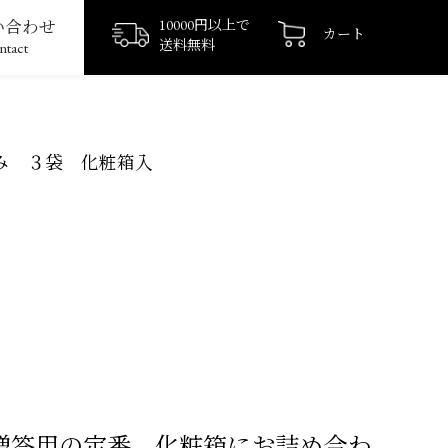
い合わせ
10000円以上で
カート
送料無料
ntact
み ３袋 化粧箱入
贈答用の定番 化粧箱にお詰め合わ