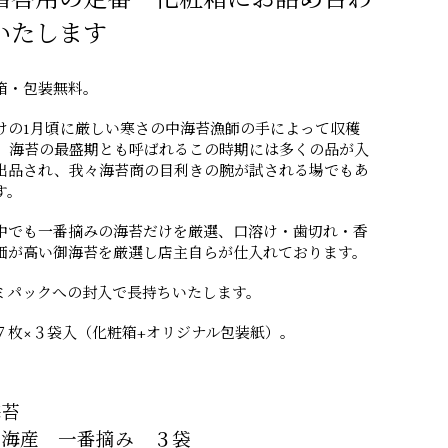
いたします
箱・包装無料。
けの1月頃に厳しい寒さの中海苔漁師の手によって収穫
、海苔の最盛期とも呼ばれるこの時期には多くの品が入
出品され、我々海苔商の目利きの腕が試される場でもあ
す。
中でも一番摘みの海苔だけを厳選、口溶け・歯切れ・香
価が高い御海苔を厳選し店主自らが仕入れております。
ミパックへの封入で長持ちいたします。
７枚×３袋入（化粧箱+オリジナル包装紙）。
海苔
明海産 一番摘み ３袋