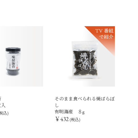
苔
そのまま食べられる焼ばらぼ
枚入
し
有明海産 ８g
税込)
￥432
(税込)