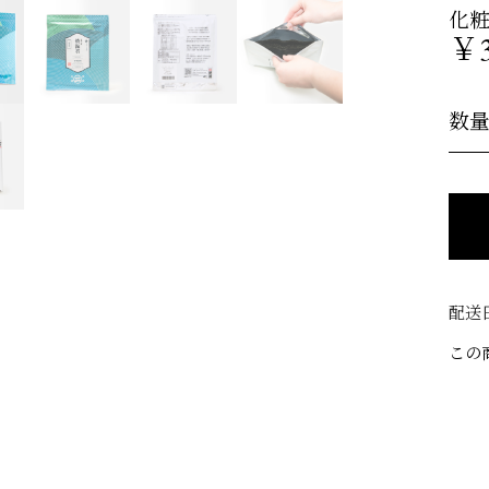
化
￥3
数
配送
この