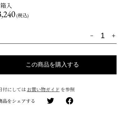
粧箱入
,240
(税込)
量
日付にしては
お買い物ガイド
を参照
商品をシェアする