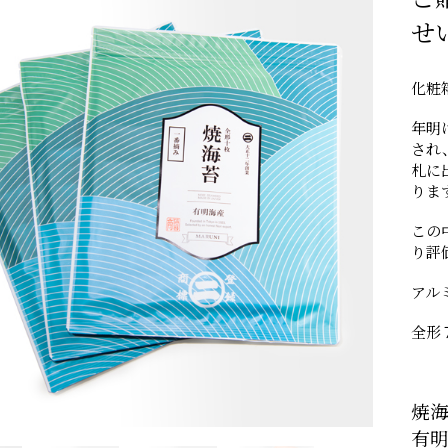
せ
化粧
年明
され
札に
りま
この
り評
アル
全形
焼
有