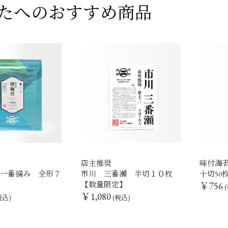
たへのおすすめ商品
店主推奨
味付海
 一番摘み 全形７
市川 三番瀬 半切１０枚
十切50
【数量限定】
￥756
(
￥1,080
税込)
(税込)