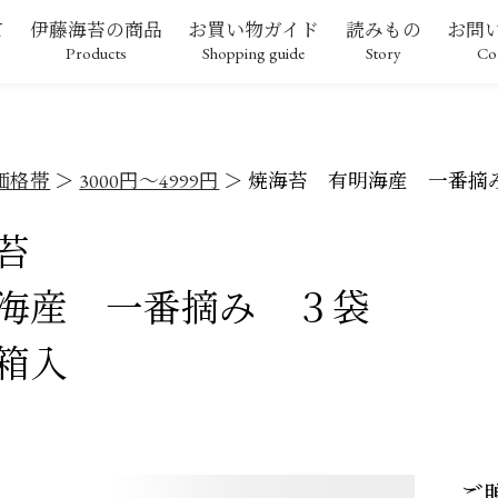
て
伊藤海苔の商品
お買い物ガイド
読みもの
お問
Products
Shopping guide
Story
Co
価格帯
3000円～4999円
焼海苔 有明海産 一番摘
苔
海産 一番摘み ３袋
箱入
ご