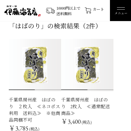
10000円以上で
カート
メニュー
送料無料
「はばのり」の検索結果
（2件）
千葉県房州産 はばの
千葉県房州産 はばの
1
2
1
2
り ２枚入 ≪ネコポス
り 2枚入 ≪通常配送
利用 送料込≫ ※他商
商品≫
品同梱不可
￥3,400
(税込)
￥3,785
(税込)