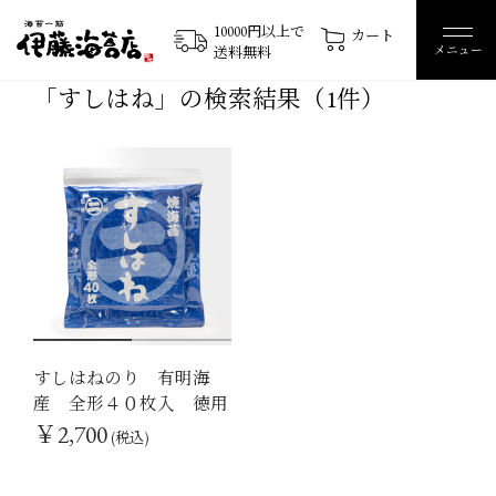
10000円以上で
カート
メニュー
送料無料
「すしはね」の検索結果
（1件）
すしはねのり 有明海
1
2
産 全形４０枚入 徳用
￥2,700
(税込)