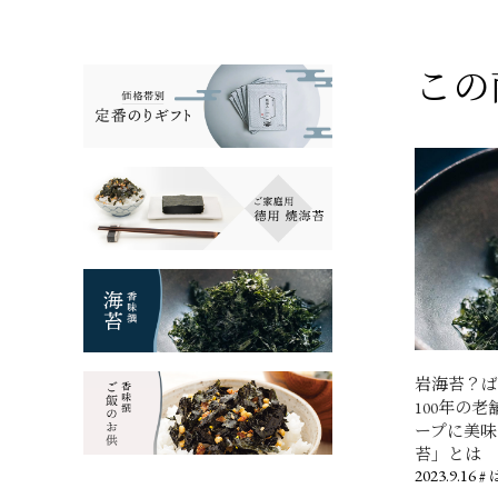
この
岩海苔？
100年の
ープに美
苔」とは
2023.9.16
#