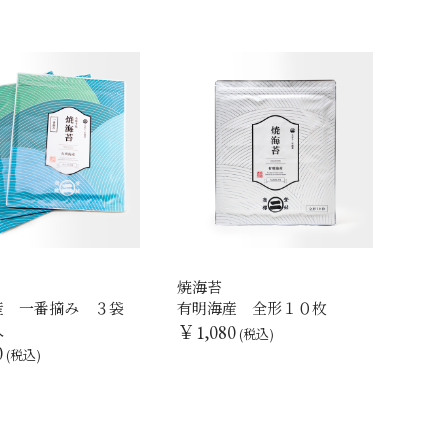
焼海苔
産 一番摘み ３袋
有明海産 全形１０枚
入
￥1,080
(税込)
0
(税込)