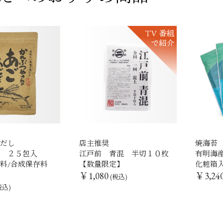
じだし
店主推奨
焼海苔
ク ２５包入
江戸前 青混 半切１０枚
有明海
味料/合成保存料
【数量限定】
化粧箱
￥1,080
￥3,24
(税込)
税込)