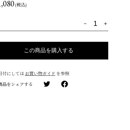
,080
(税込)
量
日付にしては
お買い物ガイド
を参照
商品をシェアする