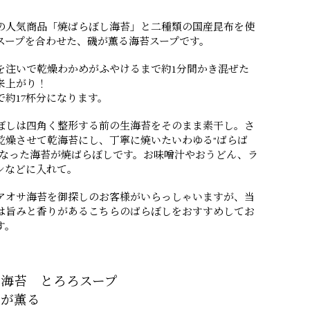
の人気商品「焼ばらぼし海苔」と二種類の国産昆布を使
スープを合わせた、磯が薫る海苔スープです。
を注いで乾燥わかめがふやけるまで約1分間かき混ぜた
来上がり！
で約17杯分になります。
ぼしは四角く整形する前の生海苔をそのまま素干し。さ
乾燥させて乾海苔にし、丁寧に焼いたいわゆる"ばらば
になった海苔が焼ばらぼしです。お味噌汁やおうどん、ラ
ンなどに入れて。
アオサ海苔を御探しのお客様がいらっしゃいますが、当
は旨みと香りがあるこちらのばらぼしをおすすめしてお
す。
ら海苔 とろろスープ
苔が薫る