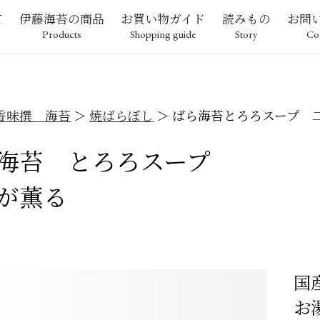
て
伊藤海苔の商品
お買い物ガイド
読みもの
お問
Products
Shopping guide
Story
Co
香味撰 海苔
焼ばらぼし
ばら海苔とろろスープ 
海苔 とろろスープ
が薫る
国
お