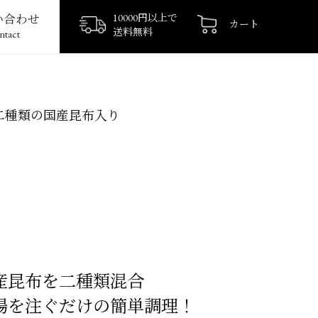
い合わせ
10000円以上で
カート
送料無料
ntact
二種類の国産昆布入り
産昆布を二種類混合
湯を注ぐだけの簡単調理！