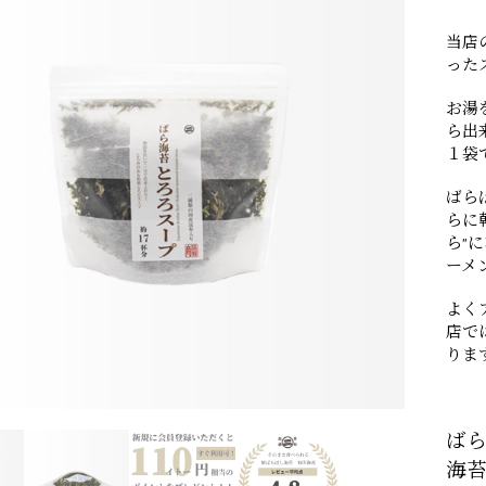
当店
った
お湯
ら出
１袋
ばら
らに
ら"
ーメ
よく
店で
りま
ば
海