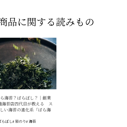
商品に関する読みもの
ばら海苔？ばらぼし？｜創業
老舗海苔店四代目が教える ス
味しい海苔の進化系「ばら海
 ばらぼし
# 岩のり
# 海苔