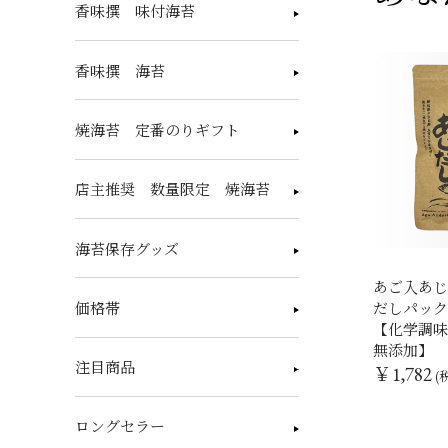
香味撰 味付海苔
香味撰 海苔
焼海苔 定番のりギフト
店主推奨 数量限定 焼海苔
海苔保存グッズ
あご入あ
だしパッ
価格帯
【化学調
無添加】
注目商品
￥1,782
(
ロングセラー