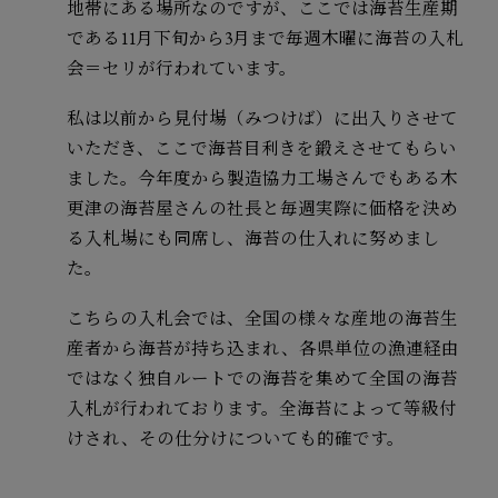
地帯にある場所なのですが、ここでは海苔生産期
である11月下旬から3月まで毎週木曜に海苔の入札
会＝セリが行われています。
私は以前から見付場（みつけば）に出入りさせて
いただき、ここで海苔目利きを鍛えさせてもらい
ました。今年度から製造協力工場さんでもある木
更津の海苔屋さんの社長と毎週実際に価格を決め
る入札場にも同席し、海苔の仕入れに努めまし
た。
こちらの入札会では、全国の様々な産地の海苔生
産者から海苔が持ち込まれ、各県単位の漁連経由
ではなく独自ルートでの海苔を集めて全国の海苔
入札が行われております。全海苔によって等級付
けされ、その仕分けについても的確です。