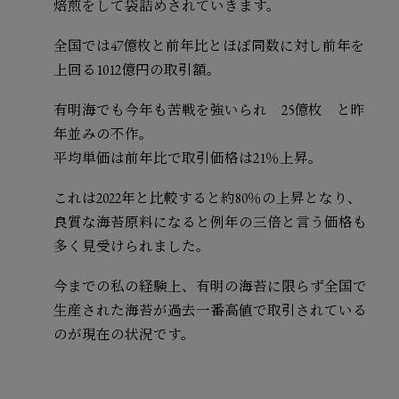
焙煎をして袋詰めされていきます。
全国では47億枚と前年比とほぼ同数に対し前年を
上回る1012億円の取引額。
有明海でも今年も苦戦を強いられ 25億枚 と昨
年並みの不作。
平均単価は前年比で取引価格は21％上昇。
これは2022年と比較すると約80％の上昇となり、
良質な海苔原料になると例年の三倍と言う価格も
多く見受けられました。
今までの私の経験上、有明の海苔に限らず全国で
生産された海苔が過去一番高値で取引されている
のが現在の状況です。