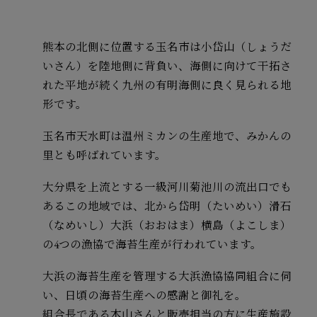
熊本の北側に位置する玉名市は小岱山（しょうだ
いさん）を陸地側に背負い、海側に向けて干拓さ
れた平地が続く九州の有明海側に良く見られる地
形です。
玉名市天水町は温州ミカンの生産地で、みかんの
里とも呼ばれています。
大分県を上流とする一級河川菊池川の流出口でも
あるこの地域では、北から岱明（たいめい）滑石
（なめいし）大浜（おおはま）横島（よこしま）
の4つの漁協で海苔生産が行われています。
大浜の海苔生産を管理する大浜漁協協同組合に伺
い、日頃の海苔生産への感謝と御礼を。
組合長である木山さんと販売担当の方に生産施設