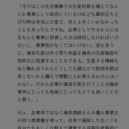
「今ではこの丸光商事での生産枚数も増えてなん
とか事業として成功しているけれども最初立ち上
げた時は本当に大変で、色々上手くいかなかった
こともあったんですね。企業としてやるからには
きちんと事業に投資した分は回収しなければいけ
ないし、事業性がなくてはいけない。逆を言う
と、海苔生産以外で得た利益を海苔の生産施設や
効率化に投資することもできる。生産する機械も
水と触れ合うからどうしても錆などで耐用年数は
長くないから個人で頻繁に入れ替えるわけにはい
かない。だから企業が海苔生産を行うことは海苔
業界にとっても地域にとってもとても良いことだ
と思う。」
元々、企業体ではなく海苔漁師さんの個人事業主
が持つ漁業権を使って、自身で摘採した生ノリを
自分たちもしくは数人で運営する共同生産施設に