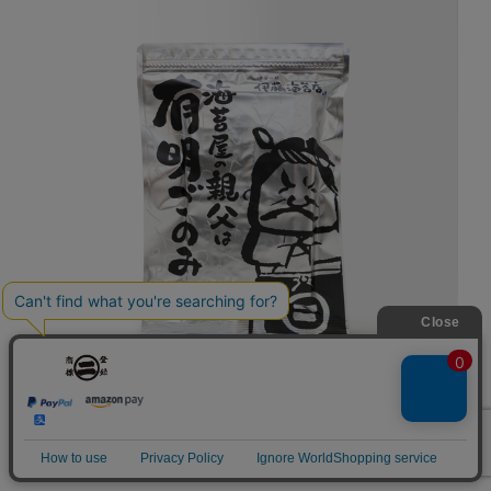
1
2
海苔屋の親父は有明ごのみ 有明海産 半切４０枚
1,500円 (税込 1,620円)