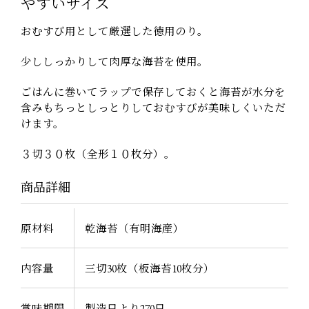
やすいサイズ
おむすび用として厳選した徳用のり。
少ししっかりして肉厚な海苔を使用。
ごはんに巻いてラップで保存しておくと海苔が水分を
含みもちっとしっとりしておむすびが美味しくいただ
けます。
３切３０枚（全形１０枚分）。
商品詳細
原材料
乾海苔（有明海産）
内容量
三切30枚（板海苔10枚分）
賞味期限
製造日より270日