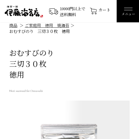
10000円以上で
カート
メニュー
送料無料
商品
ご家庭用 徳用 焼海苔
おむすびのり 三切３０枚 徳用
おむすびのり
三切３０枚
徳用
Nori seaweed for Omusubi