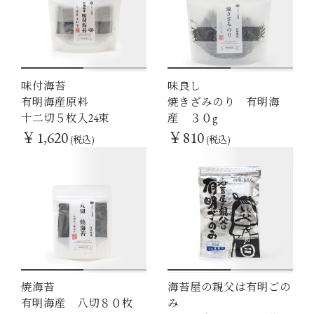
味付海苔
味良し
1
2
1
2
有明海産原料
焼きざみのり 有明海
十二切５枚入24束
産 ３０g
￥1,620
￥810
(税込)
(税込)
焼海苔
海苔屋の親父は有明ごの
1
2
1
2
有明海産 八切８０枚
み