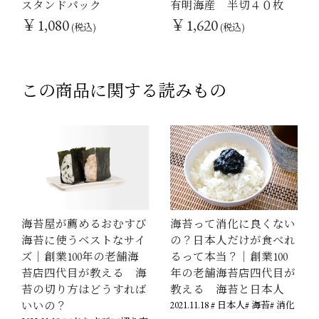
スタンドパック
有明海産 半切４０枚
￥1,080
￥1,620
(税込)
(税込)
この商品に関する読みもの
海苔屋が薦めるおむすび
海苔って消化に良くない
海苔に使うベストなサイ
の？日本人だけが食べれ
ズ｜創業100年の老舗海
るって本当？｜創業100
苔店四代目が教える 海
年の老舗海苔店四代目が
苔の切り方はどうすれば
教える 海苔と日本人
いいの？
2021.11.18
# 日本人
# 海苔
# 消化