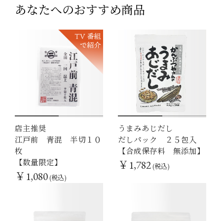
あなたへのおすすめ商品
店主推奨
うまみあじだし
1
2
1
2
江戸前 青混 半切１０
だしパック ２５包入
枚
【合成保存料 無添加】
【数量限定】
￥1,782
(税込)
￥1,080
(税込)