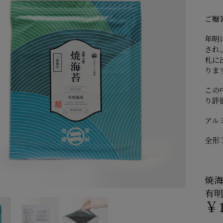
ご贈
年明
され
札に
りま
この
り評
アル
全形
焼
有
￥1