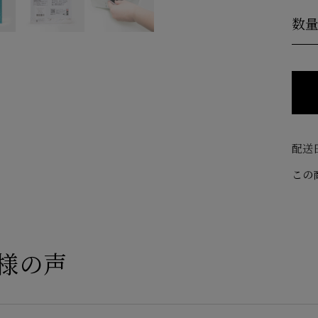
数
配送
この
様の声