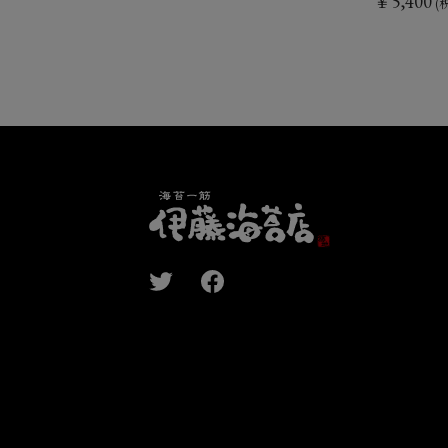
￥5,400
(