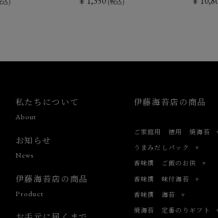
￥1,350
￥10,8
税込)
(税込)
私たちについて
伊藤海苔店の商品
About
ご家庭用 徳用 焼海苔
お知らせ
うまみだしパック
News
香味撰 ご飯のお供
伊藤海苔店の商品
香味撰 味付海苔
Product
香味撰 海苔
焼海苔 定番のりギフト
お手元に届くまで