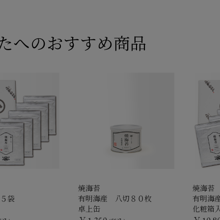
たへのおすすめ商品
焼海苔
焼海苔
 ５袋
有明海産 八切８０枚
有明海
卓上缶
化粧箱