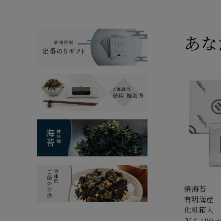
あな
焼海苔
有明海産
化粧箱入