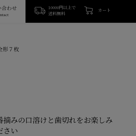
い合わせ
10000円以上で
カート
送料無料
ntact
全形７枚
番摘みの口溶けと歯切れをお楽しみ
ださい