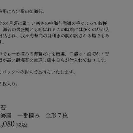
答用にも定番の御海苔。
けの1月頃に厳しい寒さの中海苔漁師の手によって収穫
、海苔の最盛期とも呼ばれるこの時期には多くの品が入
出品され、我々海苔商の目利きの腕が試される場でもあ
す。
中でも一番摘みの海苔だけを厳選、口溶け・歯切れ・香
価が高い御海苔を厳選し店主自らが仕入れております。
ミパックへの封入で長持ちいたします。
７枚入り。
海苔
明海産 一番摘み 全形７枚
,080
(税込)