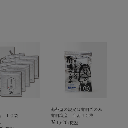
海苔屋の親父は有明ごのみ
産 １０袋
有明海産 半切４０枚
入
￥1,620
(税込)