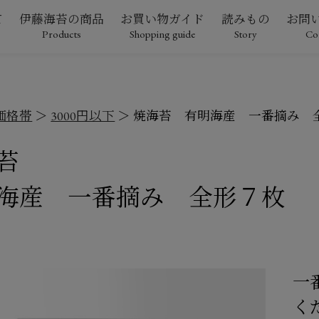
て
伊藤海苔の商品
お買い物ガイド
読みもの
お問
Products
Shopping guide
Story
Co
価格帯
3000円以下
焼海苔 有明海産 一番摘み 
苔
海産 一番摘み 全形７枚
一
く