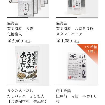
焼海苔
焼海苔
1
2
1
2
有明海産 ５袋
有明海産 八切８０枚
化粧箱入
スタンドパック
￥5,400
￥1,080
(税込)
(税込)
うまみあじだし
店主推奨
1
2
1
2
だしパック ２５包入
江戸前 青混 半切１０
【合成保存料 無添加】
枚