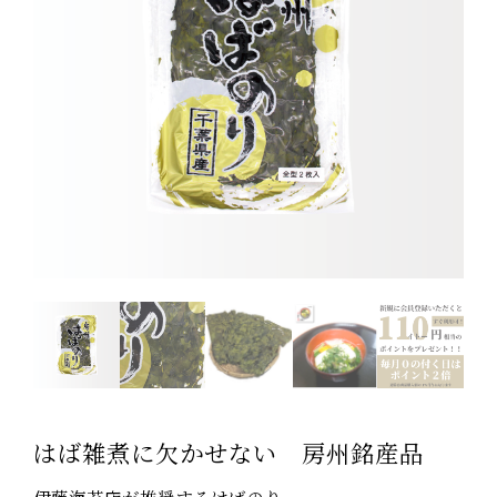
はば雑煮に欠かせない 房州銘産品