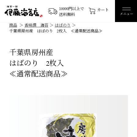
10000円以上で
カート
メニュー
送料無料
商品
香味撰 海苔
はばのり
千葉県房州産 はばのり 2枚入 ≪通常配送商品≫
千葉県房州産
はばのり 2枚入
≪通常配送商品≫