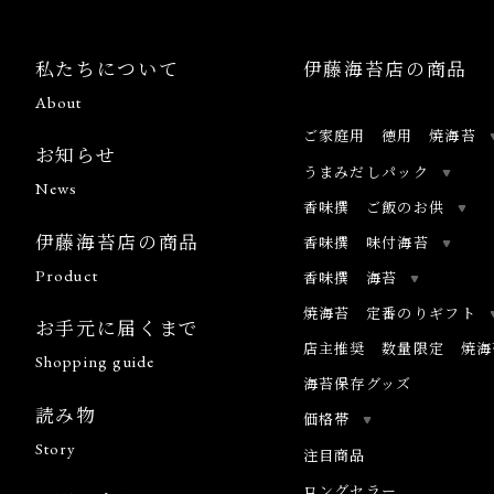
私たちについて
伊藤海苔店の商品
About
ご家庭用 徳用 焼海苔
お知らせ
うまみだしパック
News
香味撰 ご飯のお供
伊藤海苔店の商品
香味撰 味付海苔
Product
香味撰 海苔
焼海苔 定番のりギフト
お手元に届くまで
店主推奨 数量限定 焼海
Shopping guide
海苔保存グッズ
読み物
価格帯
Story
注目商品
ロングセラー