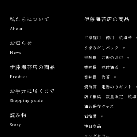
私たちについて
伊藤海苔店の商品
About
ご家庭用 徳用 焼海苔
お知らせ
うまみだしパック
News
香味撰 ご飯のお供
伊藤海苔店の商品
香味撰 味付海苔
Product
香味撰 海苔
焼海苔 定番のりギフト
お手元に届くまで
店主推奨 数量限定 焼海
Shopping guide
海苔保存グッズ
読み物
価格帯
Story
注目商品
ロングセラー