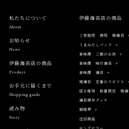
私たちについて
伊藤海苔店の商品
About
ご家庭用 徳用 焼海苔
お知らせ
うまみだしパック
News
香味撰 ご飯のお供
伊藤海苔店の商品
香味撰 味付海苔
Product
香味撰 海苔
焼海苔 定番のりギフト
お手元に届くまで
店主推奨 数量限定 焼海
Shopping guide
海苔保存グッズ
読み物
価格帯
Story
注目商品
ロングセラー